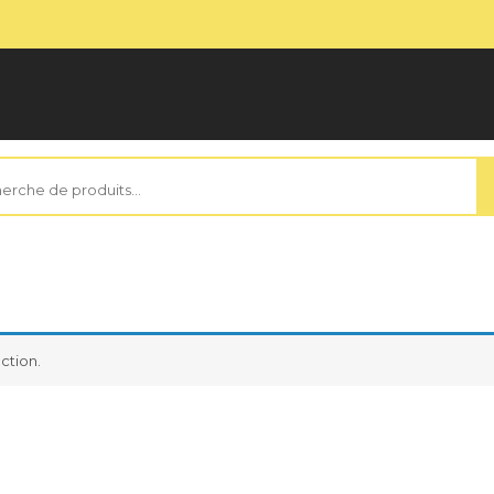
rche
ction.