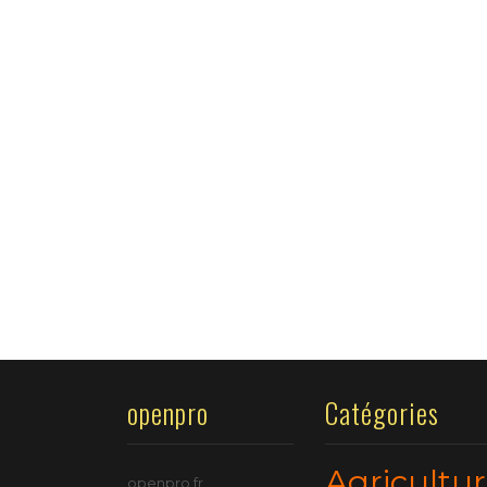
openpro
Catégories
Agricultu
openpro.fr