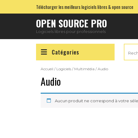
Skip
Télécharger les meilleurs logiciels libres & open source
to
content
OPEN SOURCE PRO
Logiciels libres pour professionnels
Reche
Catégories
pour :
Accueil
/
Logiciels
/
Multimédia
/ Audio
Audio
Aucun produit ne correspond à votre séle