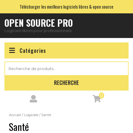
Skip
Télécharger les meilleurs logiciels libres & open source
to
content
OPEN SOURCE PRO
Logiciels libres pour professionnels
Catégories
Recherche
pour :
RECHERCHE
0
Accueil
/
Logiciels
/ Santé
Santé