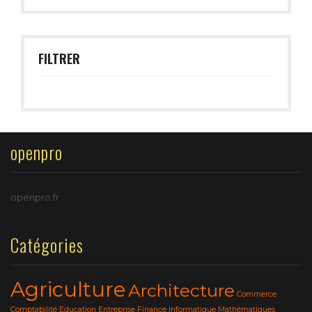
FILTRER
openpro
openpro.fr
Catégories
Agriculture
Architecture
Commerce
Comptabilité
Education
Entreprise
Finance
Informatique
Mathématiques