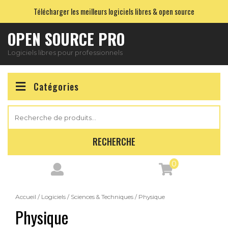
Skip
Télécharger les meilleurs logiciels libres & open source
to
content
OPEN SOURCE PRO
Logiciels libres pour professionnels
Catégories
Recherche
pour :
RECHERCHE
0
Accueil
/
Logiciels
/
Sciences & Techniques
/ Physique
Physique