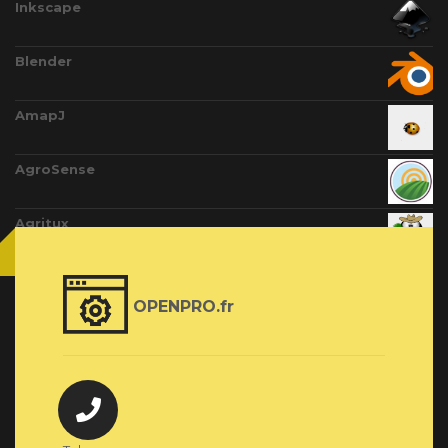
Inkscape
Blender
AmapJ
AgroSense
Agritux
OPENPRO.fr