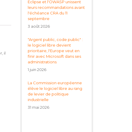
l'échéance CRA du 11
septembre
3 août 2026
"Argent public, code public" :
le logiciel libre devient
prioritaire, l'Europe veut en
finir avec Microsoft dans ses
administrations
, il
1 juin 2026
La Commission européenne
élève le logiciel libre au rang
de levier de politique
industrielle
31 mai 2026
Revue de presse open source
de vacances : édition du 8
août 2026
8 août 2026