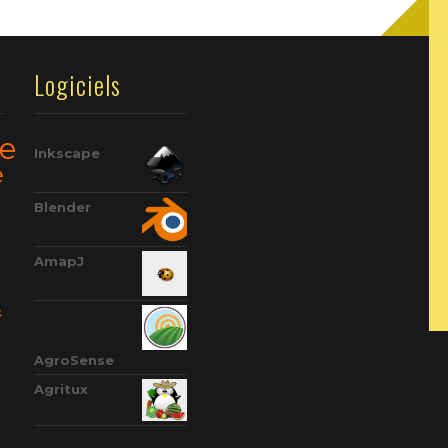
Logiciels
re
Inkscape
e
Blender
AmapJ
&
AgroSense
Agritux