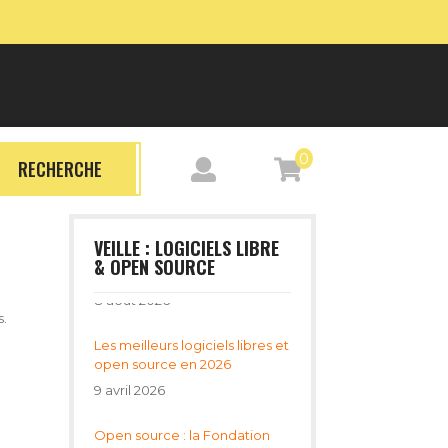
0
RECHERCHE
VEILLE : LOGICIELS LIBRE
& OPEN SOURCE
Les meilleurs logiciels libres et
s.
open source en 2026
9 avril 2026
Open source : la Fondation
Eclipse et l'OWASP unissent
leurs recommandations avant