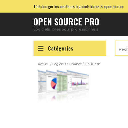
Skip
Télécharger les meilleurs logiciels libres & open source
to
content
OPEN SOURCE PRO
Logiciels libres pour professionnels
Reche
Catégories
pour :
Accueil
/
Logiciels
/
Finance
/ GnuCash