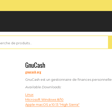
rche
GnuCash
gnucash.org
GnuCash
est un gestionnaire de finances personnelle
Available Downloads:
Linux
Microsoft Windows 8/10
Apple macOS ≥ 10.13 "High Sierra"